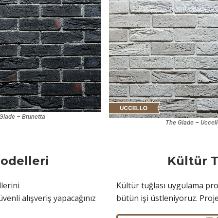
Glade – Brunetta
The Glade – Uccel
odelleri
Kültür 
lerini
Kültür tuğlası uygulama proj
üvenli alışveriş yapacağınız
bütün işi üstleniyoruz. Proj