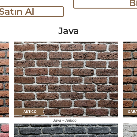
B
Satın Al
Java
Java – Antico