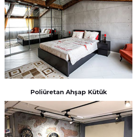
Poliüretan Ahşap Kütük