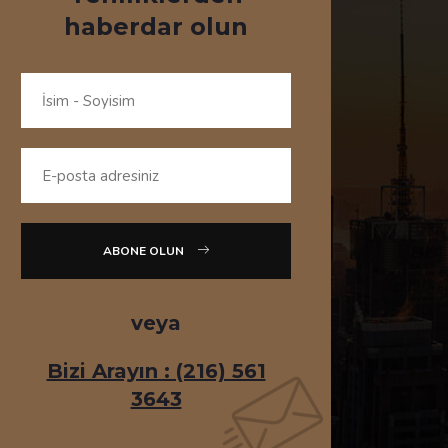
haberdar olun
ABONE OLUN
veya
Bizi Arayın : (216) 561
3643